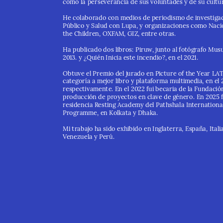
como la perseverancia de sus voluntades y de su cultu
He colaborado con medios de periodismo de investiga
Público y Salud con Lupa, y organizaciones como Nacio
the Children, OXFAM, GIZ, entre otras.
Ha publicado dos libros: Piruw, junto al fotógrafo Musuk
2013. y ¿Quién Inicia este incendio?, en el 2021.
Obtuve el Premio del jurado en Picture of the Year LAT
categoría a mejor libro y plataforma multimedia, en el 2
respectivamente. En el 2022 fui becaria de la Fundación 
producción de proyectos en clave de género. En 2025 fu
residencia Resting Academy del Pathshala Internationa
Programme, en Kolkata y Dhaka.
Mi trabajo ha sido exhibido en Inglaterra, España, Italia
Venezuela y Perú.